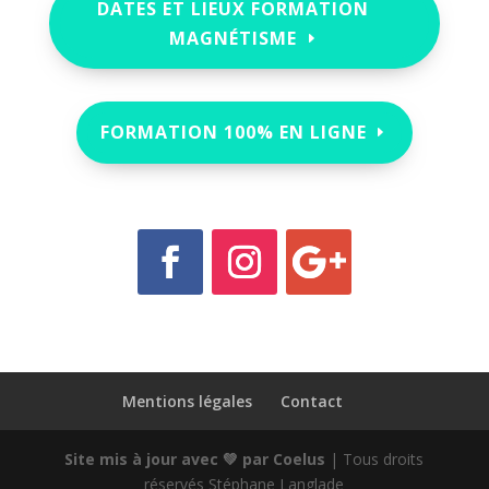
DATES ET LIEUX FORMATION
MAGNÉTISME
FORMATION 100% EN LIGNE
Mentions légales
Contact
Site mis à jour avec 💚 par
Coelus
| Tous droits
réservés Stéphane Langlade